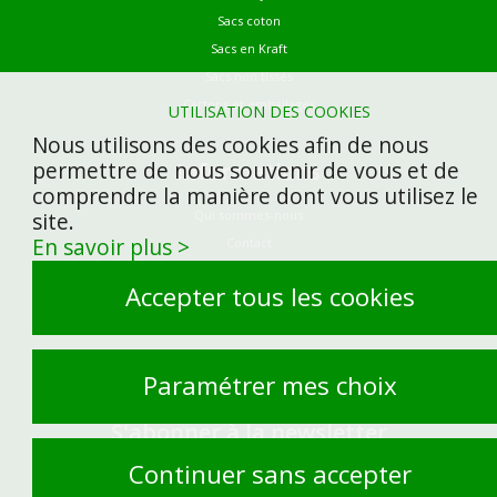
Sacs coton
Sacs en Kraft
Sacs non tissés
Cartons et emballages
UTILISATION DES COOKIES
Nous utilisons des cookies afin de nous
permettre de nous souvenir de vous et de
Informations
comprendre la manière dont vous utilisez le
Qui sommes-nous
site.
En savoir plus >
Contact
Demandez votre devis
Accepter tous les cookies
Mentions légales
Gestion des cookies
Site by Kyxar
Paramétrer mes choix
S'abonner à la newsletter
Continuer sans accepter