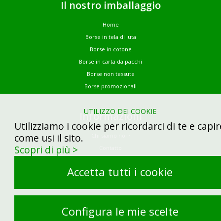
Il nostro imballaggio
Home
Borse in tela di iuta
Borse in cotone
Borse in carta da pacchi
Borse non tessute
Borse promozionali
UTILIZZO DEI COOKIE
Informazioni
Utilizziamo i cookie per ricordarci di te e capir
come usi il sito.
Chi siamo noi ?
Scopri di più >
Contatto
Demandez votre devis
Accetta tutti i cookie
Note legali
Gestione dei cookie
Site by Kyxar
Configura le mie scelte