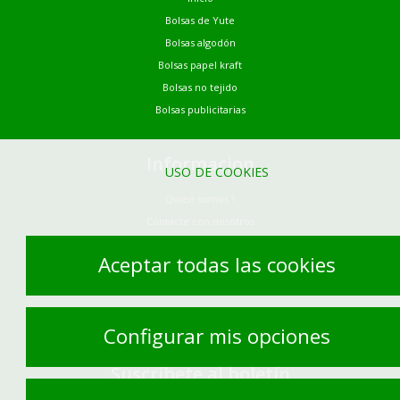
Bolsas de Yute
Bolsas algodón
Bolsas papel kraft
Bolsas no tejido
Bolsas publicitarias
Informacion
USO DE COOKIES
Quien somos ?
Contacte con nosotros
Demandez votre devis
Aceptar todas las cookies
Aviso legal
Gestión de cookies
Site by Kyxar
Configurar mis opciones
Suscríbete al boletín