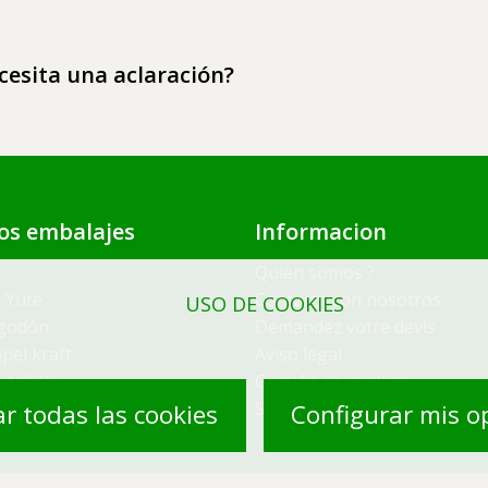
cesita una aclaración?
os embalajes
Informacion
Quien somos ?
 Yute
Contacte con nosotros
USO DE COOKIES
lgodón
Demandez votre devis
pel kraft
Aviso legal
 tejido
Gestión de cookies
blicitarias
Site by Kyxar
r todas las cookies
Configurar mis o