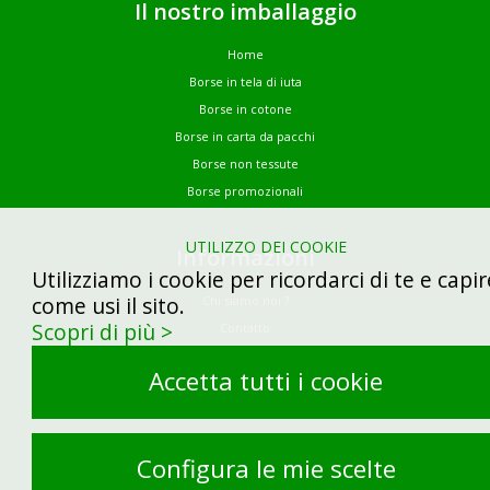
Il nostro imballaggio
Home
Borse in tela di iuta
Borse in cotone
Borse in carta da pacchi
Borse non tessute
Borse promozionali
UTILIZZO DEI COOKIE
Informazioni
Utilizziamo i cookie per ricordarci di te e capir
come usi il sito.
Chi siamo noi ?
Scopri di più >
Contatto
Demandez votre devis
Accetta tutti i cookie
Note legali
Gestione dei cookie
Site by Kyxar
Configura le mie scelte